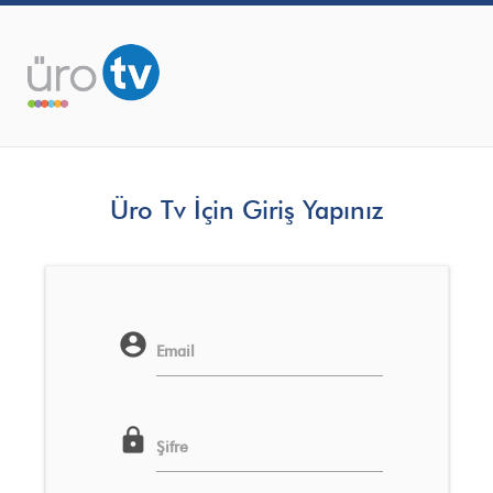
Üro Tv İçin Giriş Yapınız
account_circle
Email
lock
Şifre